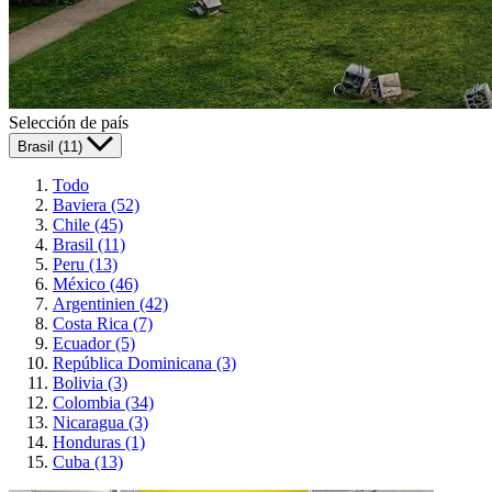
Selección de país
Brasil (11)
Todo
Baviera (52)
Chile (45)
Brasil (11)
Peru (13)
México (46)
Argentinien (42)
Costa Rica (7)
Ecuador (5)
República Dominicana (3)
Bolivia (3)
Colombia (34)
Nicaragua (3)
Honduras (1)
Cuba (13)