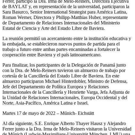
Ferrer, participó la Dra. Irma de Melo-Reiners, Directora Ejecutiva
de BAYLAT y, en representación de la universidad, participaron la
Sara Basurco, Senior International Strategist para América Latina,
Roman Werner, Directora y Philipp-Matthias Huber, representante
de Departamento de Relaciones Internacionales del Ministerio
Estatal de Ciencia y Arte del Estado Libre de Baviera.
La reunión permitió un acercamiento entre la institución educativa y
la embajada, se establecieron nuevos puntos de partida para el
trabajo a futuro entre ambas partes encaminadas a fortalecer la
cooperación entre Baviera y el país latinoamericano.
Para finalizar, los participantes de la Delegación de Panamá junto
con la Dra. de Melo-Reiners tuvieron un almuerzo de trabajo por
cortesía de la Cancillería del Estado Libre de Baviera. En este
almuerzo participaron Michael Hinterdobler, Ministro de Defensa,
Jefe del Departamento de Política Europea y Relaciones
Internacionales de la Cancillería y Henriette Varga, Jefa Adjunta de
la Unidad de Relaciones Internacionales, Europa Occidental y del
Norte, Asia-Pacífico, América Latina e Israel.
Martes 17 de mayo de 2022 – Múnich- Eichstätt
Al día siguiente, S.E. Enrique Alberto Thayer Hausz y Alejandro
Ferrer junto a la Dra. Irma de Melo-Reiners visitaron la Universidad
de Múnich (Ludwig-Maximilians-Universität München, LMU) una