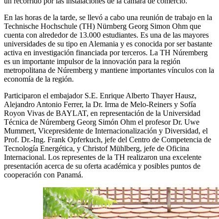
un recorrido por las instalaciones de la cámara de comercio.
En las horas de la tarde, se llevó a cabo una reunión de trabajo en la
Technische Hochschule (TH) Nürnberg Georg Simon Ohm que
cuenta con alrededor de 13.000 estudiantes. Es una de las mayores
universidades de su tipo en Alemania y es conocida por ser bastante
activa en investigación financiada por terceros. La TH Núremberg
es un importante impulsor de la innovación para la región
metropolitana de Núremberg y mantiene importantes vínculos con la
economía de la región.
Participaron el embajador S.E. Enrique Alberto Thayer Hausz,
Alejandro Antonio Ferrer, la Dr. Irma de Melo-Reiners y Sofía
Royon Vivas de BAYLAT, en representación de la Universidad
Técnica de Núremberg Georg Simón Ohm el profesor Dr. Uwe
Mummert, Vicepresidente de Internacionalización y Diversidad, el
Prof. Dr.-Ing. Frank Opferkuch, jefe del Centro de Competencia de
Tecnología Energética, y Christof Mühlberg, jefe de Oficina
Internacional. Los representes de la TH realizaron una excelente
presentación acerca de su oferta académica y posibles puntos de
cooperación con Panamá.