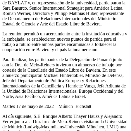
de BAYLAT y, en representación de la universidad, participaron la
Sara Basurco, Senior International Strategist para América Latina,
Roman Werner, Directora y Philipp-Matthias Huber, representante
de Departamento de Relaciones Internacionales del Ministerio
Estatal de Ciencia y Arte del Estado Libre de Baviera.
La reunión permitió un acercamiento entre la institución educativa y
la embajada, se establecieron nuevos puntos de partida para el
trabajo a futuro entre ambas partes encaminadas a fortalecer la
cooperación entre Baviera y el país latinoamericano.
Para finalizar, los participantes de la Delegación de Panamá junto
con la Dra. de Melo-Reiners tuvieron un almuerzo de trabajo por
cortesía de la Cancillería del Estado Libre de Baviera. En este
almuerzo participaron Michael Hinterdobler, Ministro de Defensa,
Jefe del Departamento de Política Europea y Relaciones
Internacionales de la Cancillería y Henriette Varga, Jefa Adjunta de
la Unidad de Relaciones Internacionales, Europa Occidental y del
Norte, Asia-Pacífico, América Latina e Israel.
Martes 17 de mayo de 2022 – Múnich- Eichstätt
Al día siguiente, S.E. Enrique Alberto Thayer Hausz y Alejandro
Ferrer junto a la Dra. Irma de Melo-Reiners visitaron la Universidad
de Múnich (Ludwig-Maximilians-Universität München, LMU) una