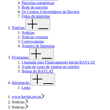
Parcerias estratégicas
Rede de parceria
Os Centros Universitários da Baviera
Fotos de imprensa
Notícias
Notícias
Notícias externas
Convocatorias
Arquivo de Imprensa
Programas
Chamada para Financiamento Inicial BAYLAT
Ajuda de custo de viagem ao exterior
Bolsas do BAYLAT
Informação
Links
www.baylat.org.pt
Notícias
Notícias