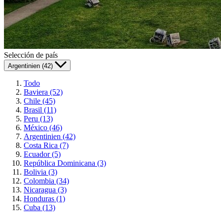
Selección de país
Argentinien (42)
Todo
Baviera (52)
Chile (45)
Brasil (11)
Peru (13)
México (46)
Argentinien (42)
Costa Rica (7)
Ecuador (5)
República Dominicana (3)
Bolivia (3)
Colombia (34)
Nicaragua (3)
Honduras (1)
Cuba (13)