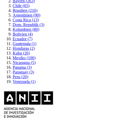
Bayern (263)
Chile (65)
Brasilien (216)
Argentinien (90)
Costa Rica (13)
Dom. Republik (3)
Kolumbien (80)
Bolivien (4)
Ecuador (7)
Guatemala (1)
Honduras (2)
Kuba (26)
Mexiko (100)
Nicaragua (5)
Panama (3)
Paraguay (3)
Peru (20)
Venezuela (1)