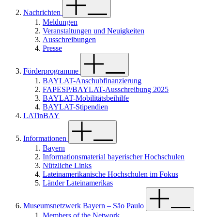
Nachrichten
Meldungen
Veranstaltungen und Neuigkeiten
Ausschreibungen
Presse
Förderprogramme
BAYLAT-Anschubfinanzierung
FAPESP/BAYLAT-Ausschreibung 2025
BAYLAT-Mobilitätsbeihilfe
BAYLAT-Stipendien
LATinBAY
Informationen
Bayern
Informationsmaterial bayerischer Hochschulen
Nützliche Links
Lateinamerikanische Hochschulen im Fokus
Länder Lateinamerikas
Museumsnetzwerk Bayern – São Paulo
Members of the Network