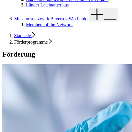
Länder Lateinamerikas
Museumsnetzwerk Bayern – São Paulo
Members of the Network
Startseite
Förderprogramme
Förderung