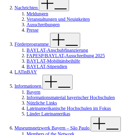
Nachrichten
Meldungen
Veranstaltungen und Neuigkeiten
Ausschreibungen
Presse
Förderprogramme
BAYLAT-Anschubfinanzierung
FAPESP/BAYLAT-Ausschreibung 2025
BAYLAT-Mobilitätsbeihilfe
BAYLAT-Stipendien
LATinBAY
Informationen
Bayern
Informationsmaterial bayerischer Hochschulen
Nützliche Links
Lateinamerikanische Hochschulen im Fokus
Länder Lateinamerikas
Museumsnetzwerk Bayern – São Paulo
Members of the Network