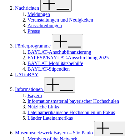
Nachrichten
Meldungen
Veranstaltungen und Neuigkeiten
Ausschreibungen
Presse
Förderprogramme
BAYLAT-Anschubfinanzierung
FAPESP/BAYLAT-Ausschreibung 2025
BAYLAT-Mobilitätsbeihilfe
BAYLAT-Stipendien
LATinBAY
Informationen
Bayern
Informationsmaterial bayerischer Hochschulen
Nützliche Links
Lateinamerikanische Hochschulen im Fokus
Länder Lateinamerikas
Museumsnetzwerk Bayern – São Paulo
Members of the Network