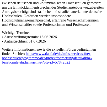
zwischen deutschen und kolumbianischen Hochschulen gefördert,
um die Entwicklung entsprechender Studienangebote vorzubereiten.
Antragsberechtigt sind staatliche und staatlich anerkannte deutsche
Hochschulen. Gefördert werden insbesondere
Hochschulmanagementpersonal, erfahrene Wissenschaftlerinnen
und Wissenschaftler sowie Professorinnen und Professoren.
Wichtige Termine:
• Ausschreibungstermin: 15.06.2026
• Antragsschluss: 31.07.2026
Weitere Informationen sowie die aktuellen Förderbedingungen
finden Sie hier:
https://www.daad.de/de/infos-services-fuer-
hochschulen/programme-der-projektfoerderung/detail/dkhz-
binationale-studiengaenge/?pfp-id=57872322