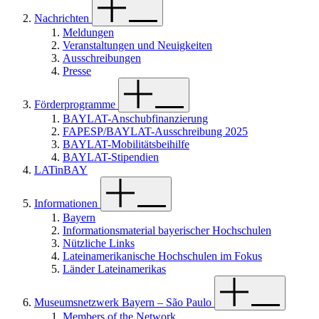
Nachrichten
Meldungen
Veranstaltungen und Neuigkeiten
Ausschreibungen
Presse
Förderprogramme
BAYLAT-Anschubfinanzierung
FAPESP/BAYLAT-Ausschreibung 2025
BAYLAT-Mobilitätsbeihilfe
BAYLAT-Stipendien
LATinBAY
Informationen
Bayern
Informationsmaterial bayerischer Hochschulen
Nützliche Links
Lateinamerikanische Hochschulen im Fokus
Länder Lateinamerikas
Museumsnetzwerk Bayern – São Paulo
Members of the Network