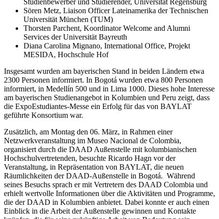
Studienbewerber und Studierender, Universität Regensburg
Sören Metz
, Liaison Officer Lateinamerika der Technischen
Universität München (TUM)
Thorsten Parchent
, Koordinator Welcome and Alumni
Services der Universität Bayreuth
Diana Carolina Mignano
, International Office, Projekt
MESIDA, Hochschule Hof
Insgesamt wurden am bayerischen Stand in beiden Ländern etwa
2300 Personen informiert. In Bogotá wurden etwa 800 Personen
informiert, in Medellín 500 und in Lima 1000. Dieses hohe Interesse
am bayerischen Studienangebot in Kolumbien und Peru zeigt, dass
die ExpoEstudiantes-Messe ein Erfolg für das von BAYLAT
geführte Konsortium war.
Zusätzlich, am Montag den 06. März, in Rahmen einer
Netzwerkveranstaltung im Museo Nacional de Colombia,
organisiert durch die DAAD Außenstelle mit kolumbianischen
Hochschulvertretenden, besuchte Ricardo Hagn vor der
Veranstaltung, in Repräsentation von BAYLAT, die neuen
Räumlichkeiten der DAAD-Außenstelle in Bogotá. Während
seines Besuchs sprach er mit Vertretern des DAAD Colombia und
erhielt wertvolle Informationen über die Aktivitäten und Programme,
die der DAAD in Kolumbien anbietet. Dabei konnte er auch einen
Einblick in die Arbeit der Außenstelle gewinnen und Kontakte