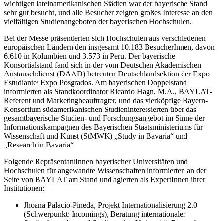
wichtigen lateinamerikanischen Städten war der bayerische Stand
sehr gut besucht, und alle Besucher zeigten großes Interesse an den
vielfältigen Studienangeboten der bayerischen Hochschulen.
Bei der Messe präsentierten sich Hochschulen aus verschiedenen
europäischen Ländern den insgesamt 10.183 BesucherInnen, davon
6.610 in Kolumbien und 3.573 in Peru. Der bayerische
Konsortialstand fand sich in der vom Deutschen Akademischen
Austauschdienst (DAAD) betreuten Deutschlandsektion der Expo
Estudiante/ Expo Posgrados. Am bayerischen Doppelstand
informierten als Standkoordinator Ricardo Hagn, M.A., BAYLAT-
Referent und Marketingbeauftragter, und das vierköpfige Bayern-
Konsortium südamerikanischen Studieninteressierten über das
gesamtbayerische Studien- und Forschungsangebot im Sinne der
Informationskampagnen des Bayerischen Staatsministeriums für
Wissenschaft und Kunst (StMWK) „
Study in Bavaria
“ und
„
Research in Bavaria
“.
Folgende RepräsentantInnen bayerischer Universitäten und
Hochschulen für angewandte Wissenschaften informierten an der
Seite von BAYLAT am Stand und agierten als ExpertInnen ihrer
Institutionen:
Jhoana Palacio-Pineda
,
Projekt Internationalisierung 2.0
(Schwerpunkt: Incomings), Beratung internationaler