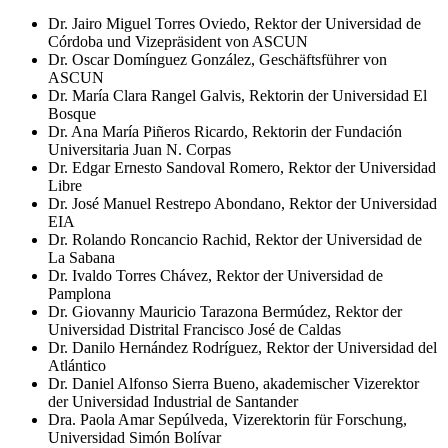
Dr. Jairo Miguel Torres Oviedo, Rektor der Universidad de
Córdoba und Vizepräsident von ASCUN
Dr. Oscar Domínguez González, Geschäftsführer von
ASCUN
Dr. María Clara Rangel Galvis, Rektorin der Universidad El
Bosque
Dr. Ana María Piñeros Ricardo, Rektorin der Fundación
Universitaria Juan N. Corpas
Dr. Edgar Ernesto Sandoval Romero, Rektor der Universidad
Libre
Dr. José Manuel Restrepo Abondano, Rektor der Universidad
EIA
Dr. Rolando Roncancio Rachid, Rektor der Universidad de
La Sabana
Dr. Ivaldo Torres Chávez, Rektor der Universidad de
Pamplona
Dr. Giovanny Mauricio Tarazona Bermúdez, Rektor der
Universidad Distrital Francisco José de Caldas
Dr. Danilo Hernández Rodríguez, Rektor der Universidad del
Atlántico
Dr. Daniel Alfonso Sierra Bueno, akademischer Vizerektor
der Universidad Industrial de Santander
Dra. Paola Amar Sepúlveda, Vizerektorin für Forschung,
Universidad Simón Bolívar