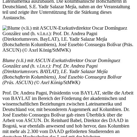
Lateinamerika auszubauen. Die kolumbianische Botschafterin in
Deutschland, S.E. Yadir Salazar Mejía, nahm an der Veranstaltung
teil und zeigte ihre Unterstützung für die Stärkung dieses
Austauschs.
Blume (v.li.) mit ASCUN-Exekutivdirektor Oscar Domínguez
González und (h. v.l.n.r.): Prof. Dr. Andrea Pagni
(Direktoriumsvors. BAYLAT), I.E. Yadir Salazar Mejía
(Botschafterin Kolumbiens), José Eusebio Consuegra Bolívar
(Präs. ASCUN) (© Axel König/StMWK)
Prof. Dr. Andrea Pagni, Präsidentin von BAYLAT, stellte die Arbeit
von BAYLAT im Bereich der Förderung der akademischen und
wissenschaftlichen Beziehungen zwischen Lateinamerika und
Deutschland vor, mit besonderem Augenmerk auf Kolumbien. Dr.
José Eusebio Consuegra Bolívar gab einen Überblick über die
Arbeit von ASCUN. Dr. Reinhard Babel, Direktor des DAAD in
Bogotá, war ebenfalls anwesend und hob hervor, dass Kolumbien
mit mehr als 2.300 vom DAAD geförderten Studierenden an
deutschen Hochschulen das Land mit der höchsten