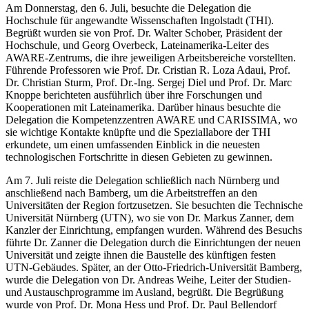
Am Donnerstag, den 6. Juli, besuchte die Delegation die
Hochschule für angewandte Wissenschaften Ingolstadt (THI).
Begrüßt wurden sie von Prof. Dr. Walter Schober, Präsident der
Hochschule, und Georg Overbeck, Lateinamerika-Leiter des
AWARE-Zentrums, die ihre jeweiligen Arbeitsbereiche vorstellten.
Führende Professoren wie Prof. Dr. Cristian R. Loza Adaui, Prof.
Dr. Christian Sturm, Prof. Dr.-Ing. Sergej Diel und Prof. Dr. Marc
Knoppe berichteten ausführlich über ihre Forschungen und
Kooperationen mit Lateinamerika. Darüber hinaus besuchte die
Delegation die Kompetenzzentren AWARE und CARISSIMA, wo
sie wichtige Kontakte knüpfte und die Speziallabore der THI
erkundete, um einen umfassenden Einblick in die neuesten
technologischen Fortschritte in diesen Gebieten zu gewinnen.
Am 7. Juli reiste die Delegation schließlich nach Nürnberg und
anschließend nach Bamberg, um die Arbeitstreffen an den
Universitäten der Region fortzusetzen. Sie besuchten die Technische
Universität Nürnberg (UTN), wo sie von Dr. Markus Zanner, dem
Kanzler der Einrichtung, empfangen wurden. Während des Besuchs
führte Dr. Zanner die Delegation durch die Einrichtungen der neuen
Universität und zeigte ihnen die Baustelle des künftigen festen
UTN-Gebäudes. Später, an der Otto-Friedrich-Universität Bamberg,
wurde die Delegation von Dr. Andreas Weihe, Leiter der Studien-
und Austauschprogramme im Ausland, begrüßt. Die Begrüßung
wurde von Prof. Dr. Mona Hess und Prof. Dr. Paul Bellendorf